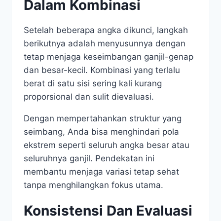
Dalam Kombinasi
Setelah beberapa angka dikunci, langkah
berikutnya adalah menyusunnya dengan
tetap menjaga keseimbangan ganjil-genap
dan besar-kecil. Kombinasi yang terlalu
berat di satu sisi sering kali kurang
proporsional dan sulit dievaluasi.
Dengan mempertahankan struktur yang
seimbang, Anda bisa menghindari pola
ekstrem seperti seluruh angka besar atau
seluruhnya ganjil. Pendekatan ini
membantu menjaga variasi tetap sehat
tanpa menghilangkan fokus utama.
Konsistensi Dan Evaluasi