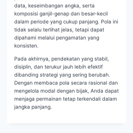
data, keseimbangan angka, serta
komposisi ganjil-genap dan besar-kecil
dalam periode yang cukup panjang. Pola ini
tidak selalu terlihat jelas, tetapi dapat
dipahami melalui pengamatan yang
konsisten.
Pada akhirnya, pendekatan yang stabil,
disiplin, dan terukur jauh lebih efektif
dibanding strategi yang sering berubah.
Dengan membaca pola secara rasional dan
mengelola modal dengan bijak, Anda dapat
menjaga permainan tetap terkendali dalam
jangka panjang.