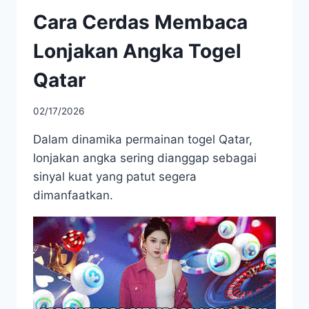
Cara Cerdas Membaca
Lonjakan Angka Togel
Qatar
02/17/2026
Dalam dinamika permainan togel Qatar,
lonjakan angka sering dianggap sebagai
sinyal kuat yang patut segera
dimanfaatkan.