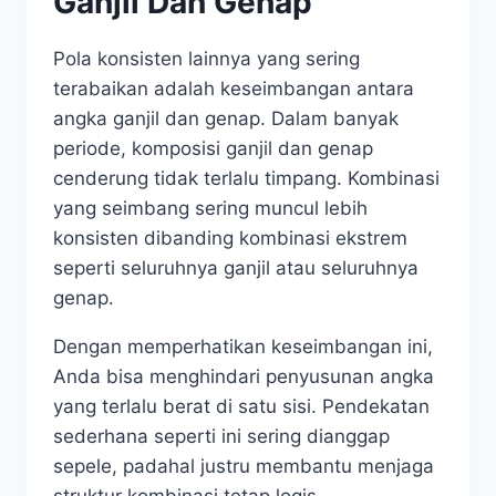
Ganjil Dan Genap
Pola konsisten lainnya yang sering
terabaikan adalah keseimbangan antara
angka ganjil dan genap. Dalam banyak
periode, komposisi ganjil dan genap
cenderung tidak terlalu timpang. Kombinasi
yang seimbang sering muncul lebih
konsisten dibanding kombinasi ekstrem
seperti seluruhnya ganjil atau seluruhnya
genap.
Dengan memperhatikan keseimbangan ini,
Anda bisa menghindari penyusunan angka
yang terlalu berat di satu sisi. Pendekatan
sederhana seperti ini sering dianggap
sepele, padahal justru membantu menjaga