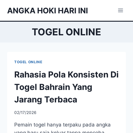
Skip
ANGKA HOKI HARI INI
to
content
TOGEL ONLINE
TOGEL ONLINE
Rahasia Pola Konsisten Di
Togel Bahrain Yang
Jarang Terbaca
02/17/2026
Pemain togel hanya terpaku pada angka
yang baru saja keluar tanpa mencoba