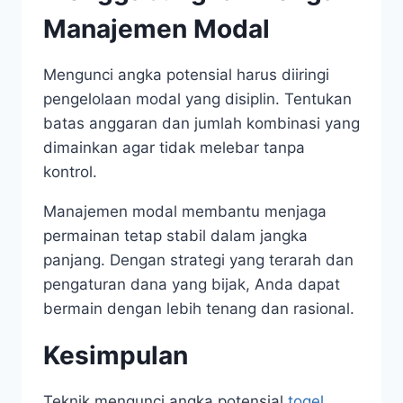
Manajemen Modal
Mengunci angka potensial harus diiringi
pengelolaan modal yang disiplin. Tentukan
batas anggaran dan jumlah kombinasi yang
dimainkan agar tidak melebar tanpa
kontrol.
Manajemen modal membantu menjaga
permainan tetap stabil dalam jangka
panjang. Dengan strategi yang terarah dan
pengaturan dana yang bijak, Anda dapat
bermain dengan lebih tenang dan rasional.
Kesimpulan
Teknik mengunci angka potensial
togel