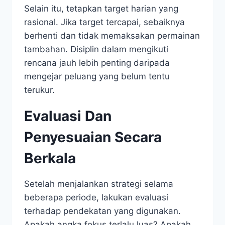
Selain itu, tetapkan target harian yang
rasional. Jika target tercapai, sebaiknya
berhenti dan tidak memaksakan permainan
tambahan. Disiplin dalam mengikuti
rencana jauh lebih penting daripada
mengejar peluang yang belum tentu
terukur.
Evaluasi Dan
Penyesuaian Secara
Berkala
Setelah menjalankan strategi selama
beberapa periode, lakukan evaluasi
terhadap pendekatan yang digunakan.
Apakah angka fokus terlalu luas? Apakah