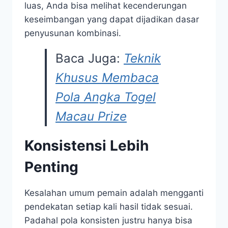
luas, Anda bisa melihat kecenderungan
keseimbangan yang dapat dijadikan dasar
penyusunan kombinasi.
Baca Juga:
Teknik
Khusus Membaca
Pola Angka Togel
Macau Prize
Konsistensi Lebih
Penting
Kesalahan umum pemain adalah mengganti
pendekatan setiap kali hasil tidak sesuai.
Padahal pola konsisten justru hanya bisa