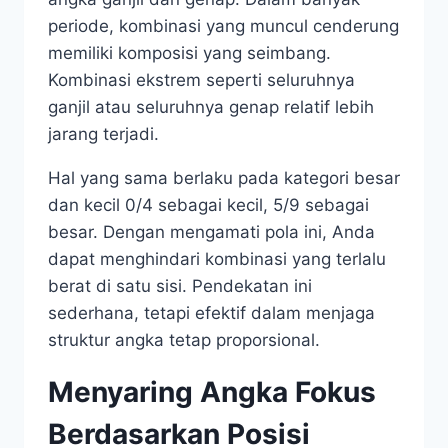
periode, kombinasi yang muncul cenderung
memiliki komposisi yang seimbang.
Kombinasi ekstrem seperti seluruhnya
ganjil atau seluruhnya genap relatif lebih
jarang terjadi.
Hal yang sama berlaku pada kategori besar
dan kecil 0/4 sebagai kecil, 5/9 sebagai
besar. Dengan mengamati pola ini, Anda
dapat menghindari kombinasi yang terlalu
berat di satu sisi. Pendekatan ini
sederhana, tetapi efektif dalam menjaga
struktur angka tetap proporsional.
Menyaring Angka Fokus
Berdasarkan Posisi