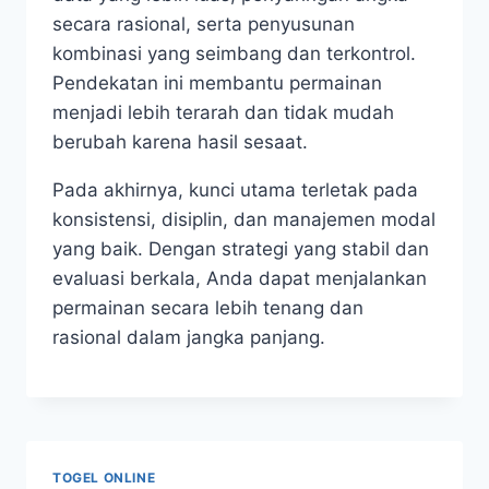
secara rasional, serta penyusunan
kombinasi yang seimbang dan terkontrol.
Pendekatan ini membantu permainan
menjadi lebih terarah dan tidak mudah
berubah karena hasil sesaat.
Pada akhirnya, kunci utama terletak pada
konsistensi, disiplin, dan manajemen modal
yang baik. Dengan strategi yang stabil dan
evaluasi berkala, Anda dapat menjalankan
permainan secara lebih tenang dan
rasional dalam jangka panjang.
TOGEL ONLINE