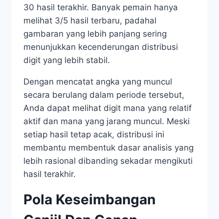
30 hasil terakhir. Banyak pemain hanya
melihat 3/5 hasil terbaru, padahal
gambaran yang lebih panjang sering
menunjukkan kecenderungan distribusi
digit yang lebih stabil.
Dengan mencatat angka yang muncul
secara berulang dalam periode tersebut,
Anda dapat melihat digit mana yang relatif
aktif dan mana yang jarang muncul. Meski
setiap hasil tetap acak, distribusi ini
membantu membentuk dasar analisis yang
lebih rasional dibanding sekadar mengikuti
hasil terakhir.
Pola Keseimbangan