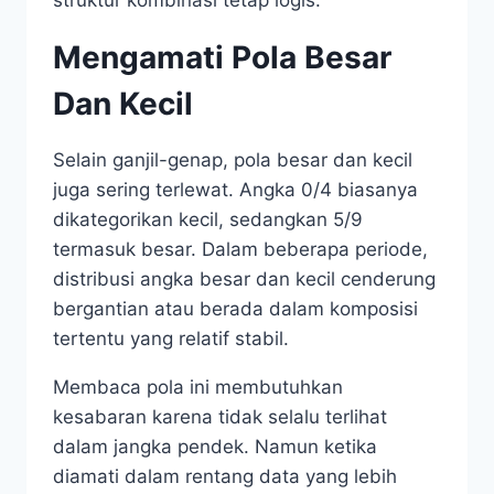
struktur kombinasi tetap logis.
Mengamati Pola Besar
Dan Kecil
Selain ganjil-genap, pola besar dan kecil
juga sering terlewat. Angka 0/4 biasanya
dikategorikan kecil, sedangkan 5/9
termasuk besar. Dalam beberapa periode,
distribusi angka besar dan kecil cenderung
bergantian atau berada dalam komposisi
tertentu yang relatif stabil.
Membaca pola ini membutuhkan
kesabaran karena tidak selalu terlihat
dalam jangka pendek. Namun ketika
diamati dalam rentang data yang lebih