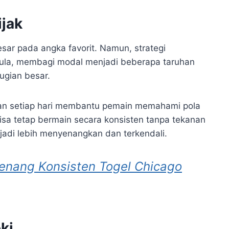
jak
ar pada angka favorit. Namun, strategi
mula, membagi modal menjadi beberapa taruhan
ugian besar.
ian setiap hari membantu pemain memahami pola
isa tetap bermain secara konsisten tanpa tekanan
jadi lebih menyenangkan dan terkendali.
enang Konsisten Togel Chicago
ki