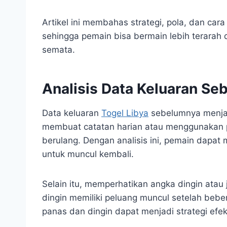
Artikel ini membahas strategi, pola, dan ca
sehingga pemain bisa bermain lebih terarah
semata.
Analisis Data Keluaran Se
Data keluaran
Togel Libya
sebelumnya menjad
membuat catatan harian atau menggunakan p
berulang. Dengan analisis ini, pemain dapa
untuk muncul kembali.
Selain itu, memperhatikan angka dingin atau
dingin memiliki peluang muncul setelah beb
panas dan dingin dapat menjadi strategi efe