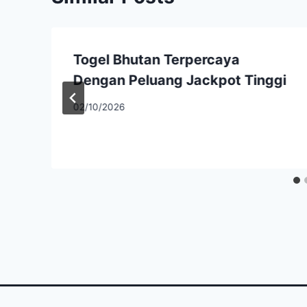
Togel Bhutan Terpercaya
Dengan Peluang Jackpot Tinggi
02/10/2026