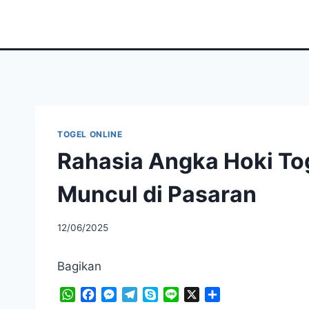
Skip
to
content
TOGEL ONLINE
Rahasia Angka Hoki Tog
Muncul di Pasaran
12/06/2025
Bagikan
W
F
M
T
S
L
X
S