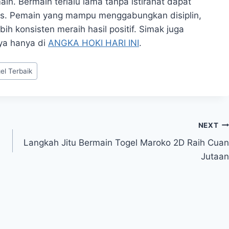
in. Bermain terlalu lama tanpa istirahat dapat
s. Pemain yang mampu menggabungkan disiplin,
bih konsisten meraih hasil positif. Simak juga
nya hanya di
ANGKA HOKI HARI INI
.
el Terbaik
NEXT
Langkah Jitu Bermain Togel Maroko 2D Raih Cuan
Jutaan