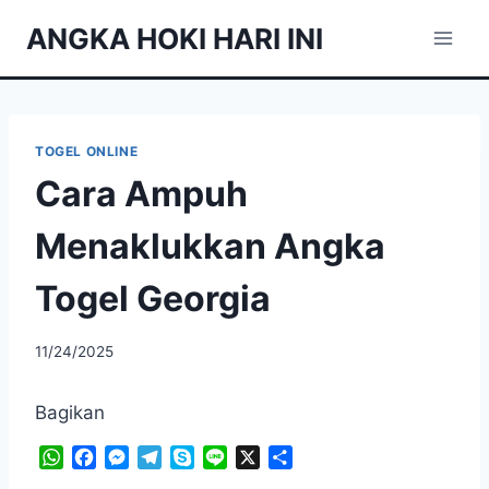
Skip
ANGKA HOKI HARI INI
to
content
TOGEL ONLINE
Cara Ampuh
Menaklukkan Angka
Togel Georgia
11/24/2025
Bagikan
W
F
M
T
S
L
X
S
h
a
e
e
k
i
h