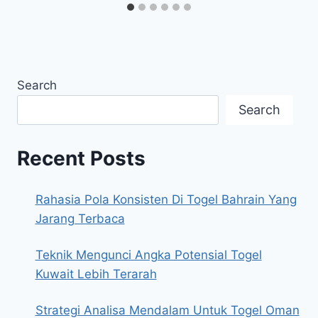
Search
Search
Recent Posts
Rahasia Pola Konsisten Di Togel Bahrain Yang
Jarang Terbaca
Teknik Mengunci Angka Potensial Togel
Kuwait Lebih Terarah
Strategi Analisa Mendalam Untuk Togel Oman