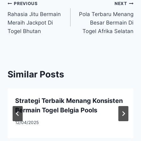
Post
PREVIOUS
NEXT
Rahasia Jitu Bermain
Pola Terbaru Menang
navigation
Meraih Jackpot Di
Besar Bermain Di
Togel Bhutan
Togel Afrika Selatan
Similar Posts
Strategi Terbaik Menang Konsisten
Bermain Togel Belgia Pools
12/04/2025