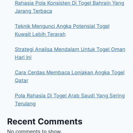
Rahasia Pola Konsisten Di Togel Bahrain Yang
Jarang Terbaca
Teknik Mengunci Angka Potensial Togel
Kuwait Lebih Terarah
Strategi Analisa Mendalam Untuk Togel Oman
Hari Ini
Cara Cerdas Membaca Lonjakan Angka Togel
Qatar
Pola Rahasia Di Togel Arab Saudi Yang Sering
Terulang
Recent Comments
No comments to show.