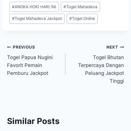
Post
#
ANGKA HOKI HARI INI
#
Togel Mahadeva
Tags:
#
Togel Mahadeva Jackpot
#
Togel Online
Post
PREVIOUS
NEXT
Togel Papua Nugini
Togel Bhutan
navigation
Favorit Pemain
Terpercaya Dengan
Pemburu Jackpot
Peluang Jackpot
Tinggi
Similar Posts