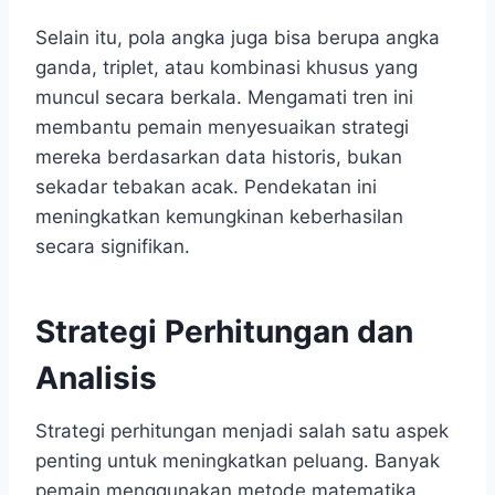
Selain itu, pola angka juga bisa berupa angka
ganda, triplet, atau kombinasi khusus yang
muncul secara berkala. Mengamati tren ini
membantu pemain menyesuaikan strategi
mereka berdasarkan data historis, bukan
sekadar tebakan acak. Pendekatan ini
meningkatkan kemungkinan keberhasilan
secara signifikan.
Strategi Perhitungan dan
Analisis
Strategi perhitungan menjadi salah satu aspek
penting untuk meningkatkan peluang. Banyak
pemain menggunakan metode matematika