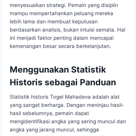
menyesuaikan strategi. Pemain yang disiplin
mampu mempertahankan peluang mereka
lebih lama dan membuat keputusan
berdasarkan analisis, bukan intuisi semata. Hal
ini menjadi faktor penting dalam mencapai
kemenangan besar secara berkelanjutan.
Menggunakan Statistik
Historis sebagai Panduan
Statistik historis Togel Mahadeva adalah alat
yang sangat berharga. Dengan meninjau hasil-
hasil sebelumnya, pemain dapat
mengidentifikasi angka yang sering muncul dan
angka yang jarang muncul, sehingga