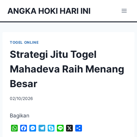
Skip
ANGKA HOKI HARI INI
to
content
TOGEL ONLINE
Strategi Jitu Togel
Mahadeva Raih Menang
Besar
02/10/2026
Bagikan
W
F
M
T
S
L
X
S
h
a
e
e
k
i
h