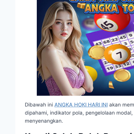
Dibawah ini
ANGKA HOKI HARI INI
akan memb
dipahami, indikator pola, pengelolaan modal
menyenangkan.