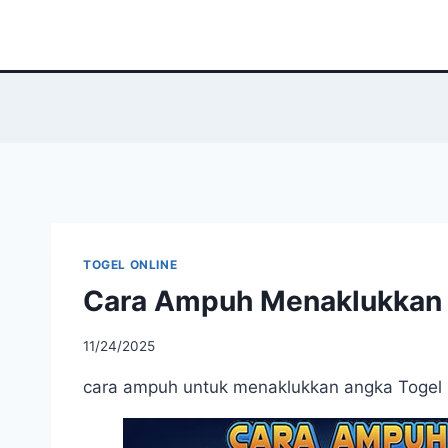
Skip
to
content
TOGEL ONLINE
Cara Ampuh Menaklukkan 
11/24/2025
cara ampuh untuk menaklukkan angka Togel Ge