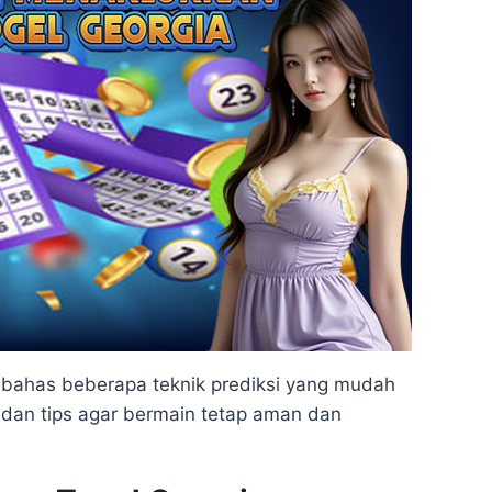
ahas beberapa teknik prediksi yang mudah
, dan tips agar bermain tetap aman dan