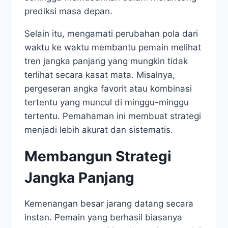
prediksi masa depan.
Selain itu, mengamati perubahan pola dari
waktu ke waktu membantu pemain melihat
tren jangka panjang yang mungkin tidak
terlihat secara kasat mata. Misalnya,
pergeseran angka favorit atau kombinasi
tertentu yang muncul di minggu-minggu
tertentu. Pemahaman ini membuat strategi
menjadi lebih akurat dan sistematis.
Membangun Strategi
Jangka Panjang
Kemenangan besar jarang datang secara
instan. Pemain yang berhasil biasanya