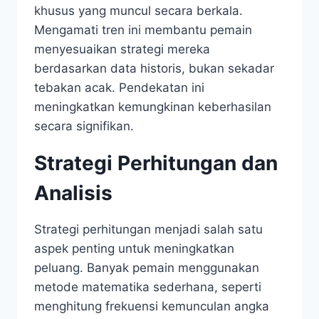
khusus yang muncul secara berkala.
Mengamati tren ini membantu pemain
menyesuaikan strategi mereka
berdasarkan data historis, bukan sekadar
tebakan acak. Pendekatan ini
meningkatkan kemungkinan keberhasilan
secara signifikan.
Strategi Perhitungan dan
Analisis
Strategi perhitungan menjadi salah satu
aspek penting untuk meningkatkan
peluang. Banyak pemain menggunakan
metode matematika sederhana, seperti
menghitung frekuensi kemunculan angka