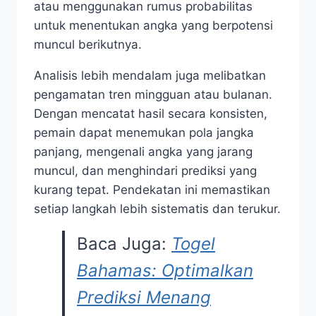
atau menggunakan rumus probabilitas
untuk menentukan angka yang berpotensi
muncul berikutnya.
Analisis lebih mendalam juga melibatkan
pengamatan tren mingguan atau bulanan.
Dengan mencatat hasil secara konsisten,
pemain dapat menemukan pola jangka
panjang, mengenali angka yang jarang
muncul, dan menghindari prediksi yang
kurang tepat. Pendekatan ini memastikan
setiap langkah lebih sistematis dan terukur.
Baca Juga:
Togel
Bahamas: Optimalkan
Prediksi Menang