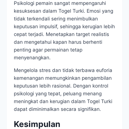
Psikologi pemain sangat mempengaruhi
kesuksesan dalam Togel Turki. Emosi yang
tidak terkendali sering menimbulkan
keputusan impulsif, sehingga kerugian lebih
cepat terjadi. Menetapkan target realistis
dan mengetahui kapan harus berhenti
penting agar permainan tetap
menyenangkan.
Mengelola stres dan tidak terbawa euforia
kemenangan memungkinkan pengambilan
keputusan lebih rasional. Dengan kontrol
psikologi yang tepat, peluang menang
meningkat dan kerugian dalam Togel Turki
dapat diminimalkan secara signifikan.
Kesimpulan