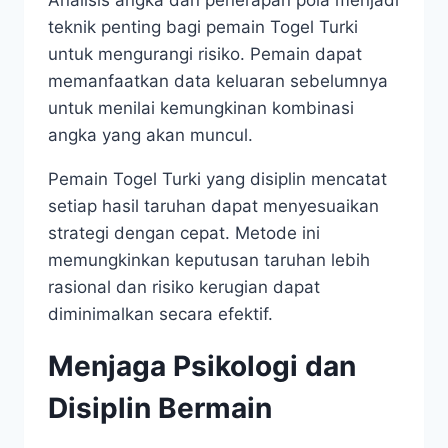
Analisis angka dan penerapan pola menjadi
teknik penting bagi pemain Togel Turki
untuk mengurangi risiko. Pemain dapat
memanfaatkan data keluaran sebelumnya
untuk menilai kemungkinan kombinasi
angka yang akan muncul.
Pemain Togel Turki yang disiplin mencatat
setiap hasil taruhan dapat menyesuaikan
strategi dengan cepat. Metode ini
memungkinkan keputusan taruhan lebih
rasional dan risiko kerugian dapat
diminimalkan secara efektif.
Menjaga Psikologi dan
Disiplin Bermain