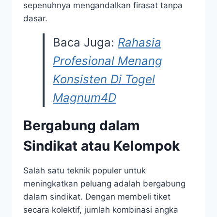
sepenuhnya mengandalkan firasat tanpa
dasar.
Baca Juga:
Rahasia
Profesional Menang
Konsisten Di Togel
Magnum4D
Bergabung dalam
Sindikat atau Kelompok
Salah satu teknik populer untuk
meningkatkan peluang adalah bergabung
dalam sindikat. Dengan membeli tiket
secara kolektif, jumlah kombinasi angka