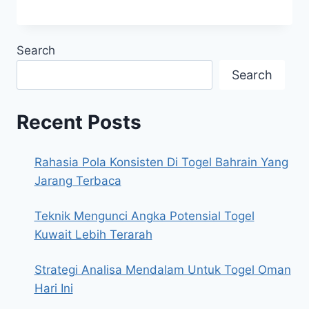
Search
Search
Recent Posts
Rahasia Pola Konsisten Di Togel Bahrain Yang
Jarang Terbaca
Teknik Mengunci Angka Potensial Togel
Kuwait Lebih Terarah
Strategi Analisa Mendalam Untuk Togel Oman
Hari Ini