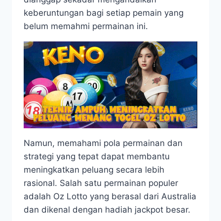
keberuntungan bagi setiap pemain yang
belum memahmi permainan ini.
Namun, memahami pola permainan dan
strategi yang tepat dapat membantu
meningkatkan peluang secara lebih
rasional. Salah satu permainan populer
adalah Oz Lotto yang berasal dari Australia
dan dikenal dengan hadiah jackpot besar.