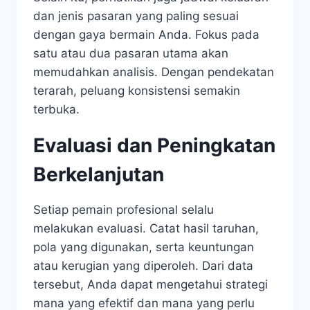
dan jenis pasaran yang paling sesuai
dengan gaya bermain Anda. Fokus pada
satu atau dua pasaran utama akan
memudahkan analisis. Dengan pendekatan
terarah, peluang konsistensi semakin
terbuka.
Evaluasi dan Peningkatan
Berkelanjutan
Setiap pemain profesional selalu
melakukan evaluasi. Catat hasil taruhan,
pola yang digunakan, serta keuntungan
atau kerugian yang diperoleh. Dari data
tersebut, Anda dapat mengetahui strategi
mana yang efektif dan mana yang perlu