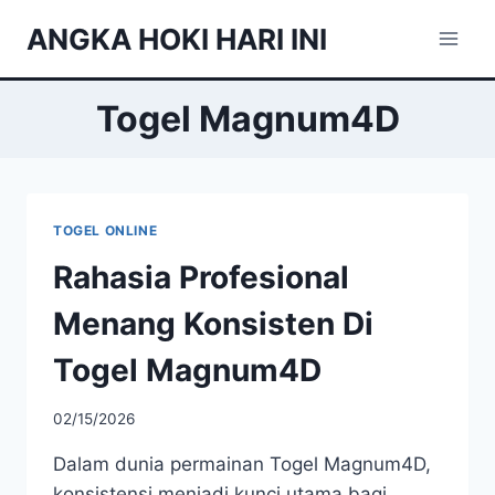
Skip
ANGKA HOKI HARI INI
to
content
Togel Magnum4D
TOGEL ONLINE
Rahasia Profesional
Menang Konsisten Di
Togel Magnum4D
02/15/2026
Dalam dunia permainan Togel Magnum4D,
konsistensi menjadi kunci utama bagi