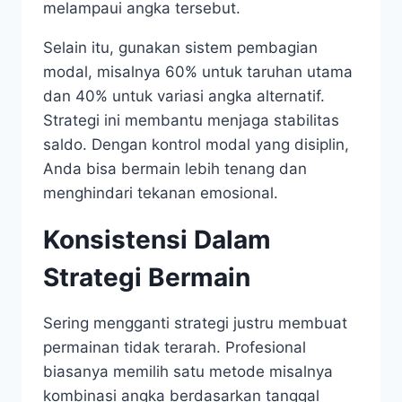
melampaui angka tersebut.
Selain itu, gunakan sistem pembagian
modal, misalnya 60% untuk taruhan utama
dan 40% untuk variasi angka alternatif.
Strategi ini membantu menjaga stabilitas
saldo. Dengan kontrol modal yang disiplin,
Anda bisa bermain lebih tenang dan
menghindari tekanan emosional.
Konsistensi Dalam
Strategi Bermain
Sering mengganti strategi justru membuat
permainan tidak terarah. Profesional
biasanya memilih satu metode misalnya
kombinasi angka berdasarkan tanggal