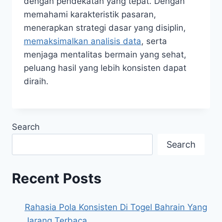
dengan pendekatan yang tepat. Dengan
memahami karakteristik pasaran,
menerapkan strategi dasar yang disiplin,
memaksimalkan analisis data
, serta
menjaga mentalitas bermain yang sehat,
peluang hasil yang lebih konsisten dapat
diraih.
Search
Search
Recent Posts
Rahasia Pola Konsisten Di Togel Bahrain Yang
Jarang Terbaca