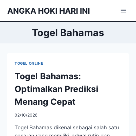
Skip
ANGKA HOKI HARI INI
to
content
Togel Bahamas
TOGEL ONLINE
Togel Bahamas:
Optimalkan Prediksi
Menang Cepat
02/10/2026
Togel Bahamas dikenal sebagai salah satu
pasaran yang memiliki jadwal rutin dan