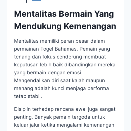
Mentalitas Bermain Yang
Mendukung Kemenangan
Mentalitas memiliki peran besar dalam
permainan Togel Bahamas. Pemain yang
tenang dan fokus cenderung membuat
keputusan lebih baik dibandingkan mereka
yang bermain dengan emosi.
Mengendalikan diri saat kalah maupun
menang adalah kunci menjaga performa
tetap stabil.
Disiplin terhadap rencana awal juga sangat
penting. Banyak pemain tergoda untuk
keluar jalur ketika mengalami kemenangan