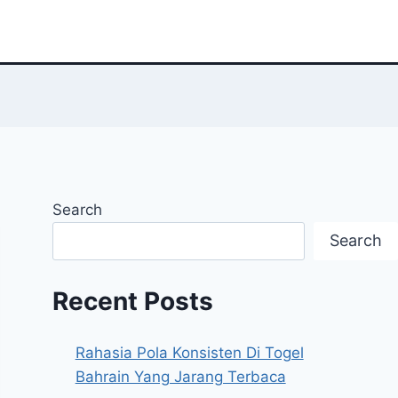
Search
Search
Recent Posts
Rahasia Pola Konsisten Di Togel
Bahrain Yang Jarang Terbaca