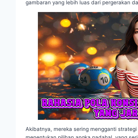
gambaran yang lebih luas dari pergerakan d
Akibatnya, mereka sering mengganti strategi 
menentukan pilihan angka padahal, yang seri