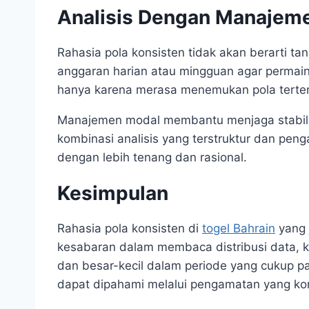
Analisis Dengan Manajem
Rahasia pola konsisten tidak akan berarti t
anggaran harian atau mingguan agar permai
hanya karena merasa menemukan pola terte
Manajemen modal membantu menjaga stabili
kombinasi analisis yang terstruktur dan pen
dengan lebih tenang dan rasional.
Kesimpulan
Rahasia pola konsisten di
togel Bahrain
yang 
kesabaran dalam membaca distribusi data, k
dan besar-kecil dalam periode yang cukup panja
dapat dipahami melalui pengamatan yang kon