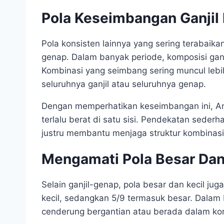
Pola Keseimbangan Ganjil
Pola konsisten lainnya yang sering terabaik
genap. Dalam banyak periode, komposisi ganj
Kombinasi yang seimbang sering muncul lebi
seluruhnya ganjil atau seluruhnya genap.
Dengan memperhatikan keseimbangan ini, A
terlalu berat di satu sisi. Pendekatan sederh
justru membantu menjaga struktur kombinasi 
Mengamati Pola Besar Dan
Selain ganjil-genap, pola besar dan kecil jug
kecil, sedangkan 5/9 termasuk besar. Dalam 
cenderung bergantian atau berada dalam kompo