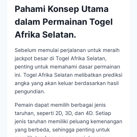
Pahami Konsep Utama
dalam Permainan Togel
Afrika Selatan.
Sebelum memulai perjalanan untuk meraih
jackpot besar di Togel Afrika Selatan,
penting untuk memahami dasar permainan
ini. Togel Afrika Selatan melibatkan prediksi
angka yang akan keluar berdasarkan hasil
pengundian.
Pemain dapat memilih berbagai jenis
taruhan, seperti 2D, 3D, dan 4D. Setiap
jenis taruhan memiliki peluang kemenangan
yang berbeda, sehingga penting untuk