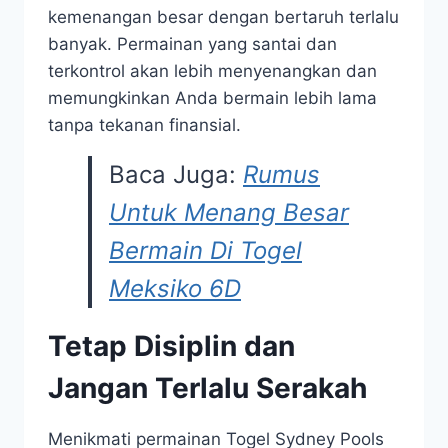
kemenangan besar dengan bertaruh terlalu
banyak. Permainan yang santai dan
terkontrol akan lebih menyenangkan dan
memungkinkan Anda bermain lebih lama
tanpa tekanan finansial.
Baca Juga:
Rumus
Untuk Menang Besar
Bermain Di Togel
Meksiko 6D
Tetap Disiplin dan
Jangan Terlalu Serakah
Menikmati permainan Togel Sydney Pools