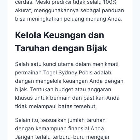
cerdas. Meski prediksi tidak selalu 100%
akurat, menggunakannya sebagai panduan
bisa meningkatkan peluang menang Anda.
Kelola Keuangan dan
Taruhan dengan Bijak
Salah satu kunci utama dalam menikmati
permainan Togel Sydney Pools adalah
dengan mengelola keuangan Anda dengan
bijak. Tentukan budget atau anggaran
khusus untuk bermain dan pastikan Anda
tidak melampaui batas tersebut.
Selain itu, sesuaikan jumlah taruhan
dengan kemampuan finansial Anda.
Jangan terlalu terburu-buru mengejar