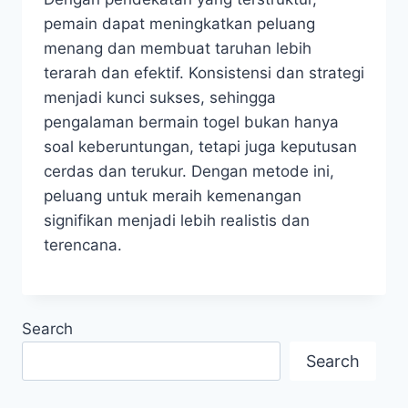
pemain dapat meningkatkan peluang
menang dan membuat taruhan lebih
terarah dan efektif. Konsistensi dan strategi
menjadi kunci sukses, sehingga
pengalaman bermain togel bukan hanya
soal keberuntungan, tetapi juga keputusan
cerdas dan terukur. Dengan metode ini,
peluang untuk meraih kemenangan
signifikan menjadi lebih realistis dan
terencana.
Search
Search