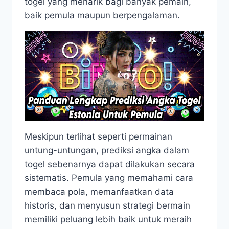
togel yang menarik bagi banyak pemain,
baik pemula maupun berpengalaman.
Meskipun terlihat seperti permainan
untung-untungan, prediksi angka dalam
togel sebenarnya dapat dilakukan secara
sistematis. Pemula yang memahami cara
membaca pola, memanfaatkan data
historis, dan menyusun strategi bermain
memiliki peluang lebih baik untuk meraih