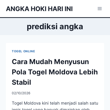
Skip
ANGKA HOKI HARI INI
to
content
prediksi angka
TOGEL ONLINE
Cara Mudah Menyusun
Pola Togel Moldova Lebih
Stabil
02/10/2026
Togel Moldova kini telah menjadi salah satu
jenis togel yang banyak dimainkan oleh