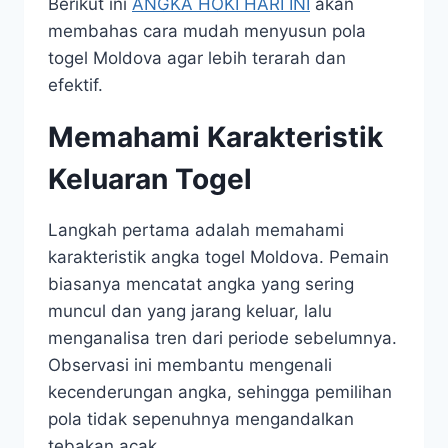
Berikut ini
ANGKA HOKI HARI INI
akan
membahas cara mudah menyusun pola
togel Moldova agar lebih terarah dan
efektif.
Memahami Karakteristik
Keluaran Togel
Langkah pertama adalah memahami
karakteristik angka togel Moldova. Pemain
biasanya mencatat angka yang sering
muncul dan yang jarang keluar, lalu
menganalisa tren dari periode sebelumnya.
Observasi ini membantu mengenali
kecenderungan angka, sehingga pemilihan
pola tidak sepenuhnya mengandalkan
tebakan acak.