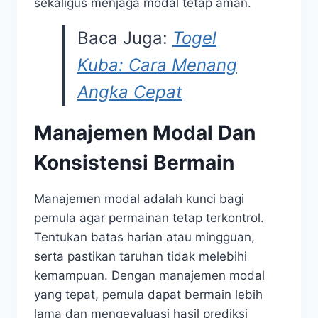
sekaligus menjaga modal tetap aman.
Baca Juga:
Togel
Kuba: Cara Menang
Angka Cepat
Manajemen Modal Dan
Konsistensi Bermain
Manajemen modal adalah kunci bagi
pemula agar permainan tetap terkontrol.
Tentukan batas harian atau mingguan,
serta pastikan taruhan tidak melebihi
kemampuan. Dengan manajemen modal
yang tepat, pemula dapat bermain lebih
lama dan mengevaluasi hasil prediksi