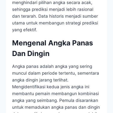
menghindari pilihan angka secara acak,
sehingga prediksi menjadi lebih rasional
dan terarah. Data historis menjadi sumber
utama untuk membangun strategi prediksi
yang efektif.
Mengenal Angka Panas
Dan Dingin
Angka panas adalah angka yang sering
muncul dalam periode tertentu, sementara
angka dingin jarang terlihat.
Mengidentifikasi kedua jenis angka ini
membantu pemain membangun kombinasi
angka yang seimbang. Pemula disarankan
untuk memadukan angka panas dan dingin