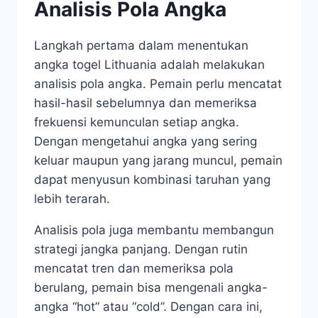
Analisis Pola Angka
Langkah pertama dalam menentukan
angka togel Lithuania adalah melakukan
analisis pola angka. Pemain perlu mencatat
hasil-hasil sebelumnya dan memeriksa
frekuensi kemunculan setiap angka.
Dengan mengetahui angka yang sering
keluar maupun yang jarang muncul, pemain
dapat menyusun kombinasi taruhan yang
lebih terarah.
Analisis pola juga membantu membangun
strategi jangka panjang. Dengan rutin
mencatat tren dan memeriksa pola
berulang, pemain bisa mengenali angka-
angka “hot” atau “cold”. Dengan cara ini,