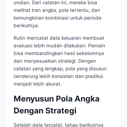
undian. Dari catatan ini, mereka bisa
melihat tren angka, pola tertentu, dan
kemungkinan kombinasi untuk periode
berikutnya.
Rutin mencatat data keluaran membuat
evaluasi lebih mudah dilakukan. Pemain
bisa membandingkan hasil sebelumnya
dan menyesuaikan strategi. Dengan
catatan yang lengkap, pola yang disusun
cenderung lebih konsisten dan prediksi
menjadi lebih akurat.
Menyusun Pola Angka
Dengan Strategi
Setelah data tercatat, tahap berikutnya