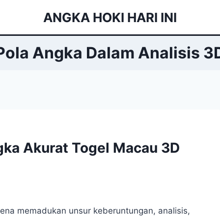
ANGKA HOKI HARI INI
Pola Angka Dalam Analisis 3
gka Akurat Togel Macau 3D
rena memadukan unsur keberuntungan, analisis,