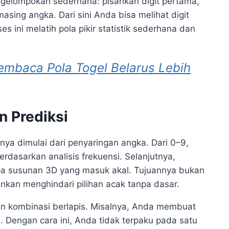
ngelompokan sederhana: pisahkan digit pertama,
asing angka. Dari sini Anda bisa melihat digit
 ini melatih pola pikir statistik sederhana dan
embaca Pola Togel Belarus Lebih
n Prediksi
nya dimulai dari penyaringan angka. Dari 0–9,
rdasarkan analisis frekuensi. Selanjutnya,
apa susunan 3D yang masuk akal. Tujuannya bukan
nkan menghindari pilihan acak tanpa dasar.
an kombinasi berlapis. Misalnya, Anda membuat
 Dengan cara ini, Anda tidak terpaku pada satu