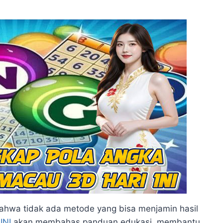
ahwa tidak ada metode yang bisa menjamin hasil
INI
akan membahas panduan edukasi, membantu