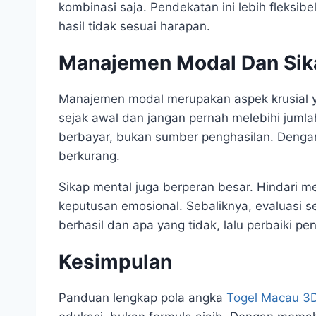
kombinasi saja. Pendekatan ini lebih fleksi
hasil tidak sesuai harapan.
Manajemen Modal Dan Sik
Manajemen modal merupakan aspek krusial y
sejak awal dan jangan pernah melebihi jumlah
berbayar, bukan sumber penghasilan. Dengan 
berkurang.
Sikap mental juga berperan besar. Hindari 
keputusan emosional. Sebaliknya, evaluasi se
berhasil dan apa yang tidak, lalu perbaiki 
Kesimpulan
Panduan lengkap pola angka
Togel Macau 3