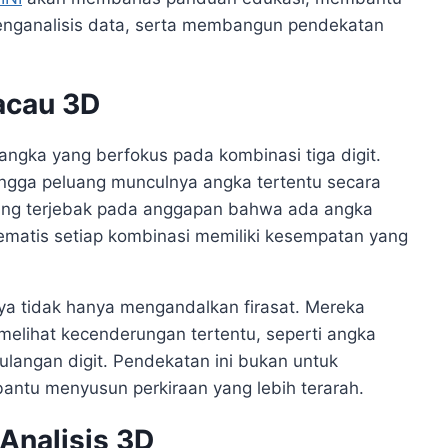
ganalisis data, serta membangun pendekatan
acau 3D
ngka yang berfokus pada kombinasi tiga digit.
hingga peluang munculnya angka tertentu secara
ring terjebak pada anggapan bahwa ada angka
tematis setiap kombinasi memiliki kesempatan yang
a tidak hanya mengandalkan firasat. Mereka
melihat kecenderungan tertentu, seperti angka
rulangan digit. Pendekatan ini bukan untuk
ntu menyusun perkiraan yang lebih terarah.
Analisis 3D