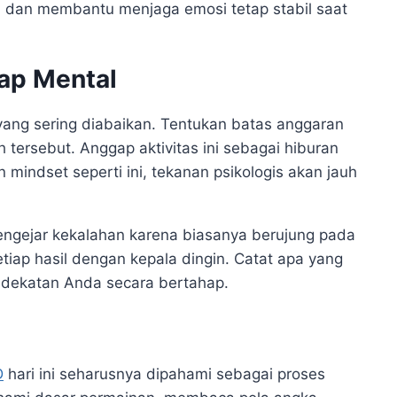
bel dan membantu menjaga emosi tetap stabil saat
ap Mental
ang sering diabaikan. Tentukan batas anggaran
 tersebut. Anggap aktivitas ini sebagai hiburan
mindset seperti ini, tekanan psikologis akan jauh
mengejar kekalahan karena biasanya berujung pada
tiap hasil dengan kepala dingin. Catat apa yang
pendekatan Anda secara bertahap.
D
hari ini seharusnya dipahami sebagai proses