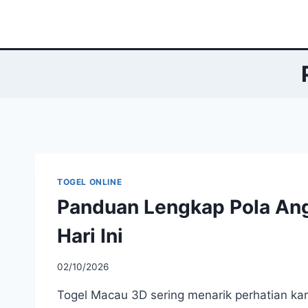
Skip
to
content
TOGEL ONLINE
Panduan Lengkap Pola An
Hari Ini
02/10/2026
Togel Macau 3D sering menarik perhatian ka