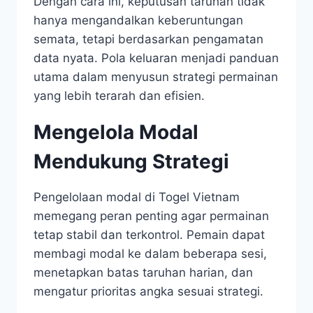
Dengan cara ini, keputusan taruhan tidak
hanya mengandalkan keberuntungan
semata, tetapi berdasarkan pengamatan
data nyata. Pola keluaran menjadi panduan
utama dalam menyusun strategi permainan
yang lebih terarah dan efisien.
Mengelola Modal
Mendukung Strategi
Pengelolaan modal di Togel Vietnam
memegang peran penting agar permainan
tetap stabil dan terkontrol. Pemain dapat
membagi modal ke dalam beberapa sesi,
menetapkan batas taruhan harian, dan
mengatur prioritas angka sesuai strategi.