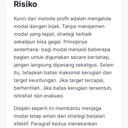
Risiko
Kunci dari metode profit adalah mengelola
modal dengan bijak. Tanpa manajemen
modal yang tepat, strategi terbaik
sekalipun bisa gagal. Prinsipnya
sederhana: bagi modal menjadi beberapa
bagian untuk digunakan secara bertahap,
jangan langsung dipasang sekaligus. Selain
itu, tetapkan batas maksimal kerugian dan
target keuntungan. Jika target tercapai,
berhentilah. Jika batas kerugian tersentuh,
istirahat dan evaluasi.
Disiplin seperti ini membantu menjaga
modal tetap aman dan strategi berjalan
efektif. Paragraf kedua menekankan