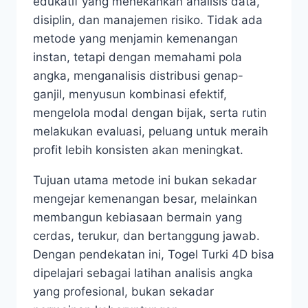
edukatif yang menekankan analisis data,
disiplin, dan manajemen risiko. Tidak ada
metode yang menjamin kemenangan
instan, tetapi dengan memahami pola
angka, menganalisis distribusi genap-
ganjil, menyusun kombinasi efektif,
mengelola modal dengan bijak, serta rutin
melakukan evaluasi, peluang untuk meraih
profit lebih konsisten akan meningkat.
Tujuan utama metode ini bukan sekadar
mengejar kemenangan besar, melainkan
membangun kebiasaan bermain yang
cerdas, terukur, dan bertanggung jawab.
Dengan pendekatan ini, Togel Turki 4D bisa
dipelajari sebagai latihan analisis angka
yang profesional, bukan sekadar