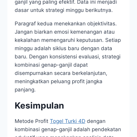
ganjil yang paling efektif. Data ini menjadi
dasar untuk strategi minggu berikutnya.
Paragraf kedua menekankan objektivitas.
Jangan biarkan emosi kemenangan atau
kekalahan memengaruhi keputusan. Setiap
minggu adalah siklus baru dengan data
baru. Dengan konsistensi evaluasi, strategi
kombinasi genap-ganjil dapat
disempurnakan secara berkelanjutan,
meningkatkan peluang profit jangka
panjang.
Kesimpulan
Metode Profit
Togel Turki 4D
dengan
kombinasi genap-ganjil adalah pendekatan